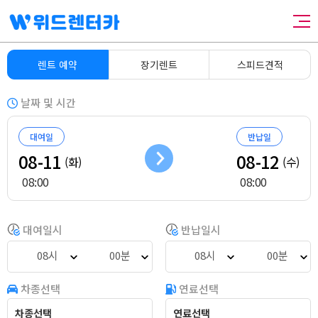
렌트 예약
장기렌트
스피드견적
날짜 및 시간
대여일
반납일
08-11
08-12
(화)
(수)
08:00
08:00
대여일시
반납일시
08시
00분
08시
00분
차종선택
연료선택
차종선택
연료선택