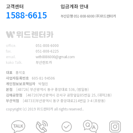
고객센터
입금계좌 안내
1588-6615
부산은행 051-808-6000 (주)위드렌터카
월~일요일: 08:00~22:00
office.
051-808-6000
fax.
051-808-6225
email.
with8086000@gmail.com
kako Talk.
부산렌트카
대표
홍석호
사업자등록번호
605-81-94506
개인정보보호책임자
박철민
본점
[48726] 부산광역시 동구 중앙대로 536, (범일동)
김해공항점
[46720]부산광역시 강서구 공항앞길85번길 25, (대저2동)
부산역점
[48733]부산광역시 동구 중앙대로214번길 3-4 (초량동)
copyright (c) 2019 위드렌터카 all rights reserved..