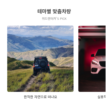
테마별 맞춤차량
위드렌터카'S PICK
한적한 자연으로 떠나요
실용적인